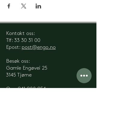
Kontakt oss:
Tlf:
33 30 31 00
Epost:
post@engo.no
Besøk oss:
Gamle Engøvei 25
3145 Tjøme
Org.
941 988 954
Engø Gård er en stolt godkjent
lærebedrift