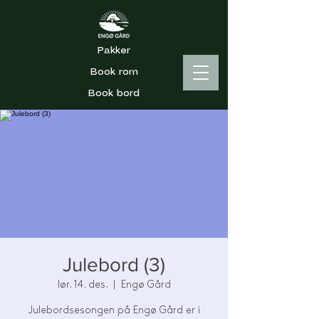
Pakker
Book rom
Book bord
Julebord (3)
lør. 14. des.
  |  
Engø Gård
Julebordsesongen på Engø Gård er i