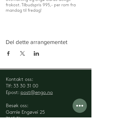
frokost. Tilbudspris 995,- per rom fra
mandag til fredag!
Del dette arrangementet
Kontakt oss:
Tlf:
33 30 31 00
Epost:
post@engo.no
Besøk oss:
Gamle Engøvei 25
3145 Tjøme