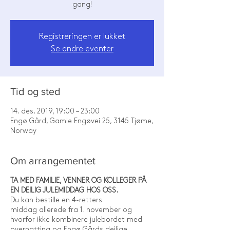
Registreringen er lukket
Se andre eventer
Tid og sted
14. des. 2019, 19:00 – 23:00
Engø Gård, Gamle Engøvei 25, 3145 Tjøme,
Norway
Om arrangementet
TA MED FAMILIE, VENNER OG KOLLEGER PÅ
EN DEILIG JULEMIDDAG HOS OSS.
Du kan bestille en 4-retters
middag allerede fra 1. november og
hvorfor ikke kombinere julebordet med
overnatting og Engø Gårds deilige