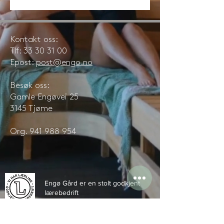
Kontakt oss:
Tlf:
33 30 31 00
Epost:
post@engo.no
Besøk oss:
Gamle Engøvei 25
3145 Tjøme
Org.
941 988 954
Engø Gård er en stolt godkjent
lærebedrift