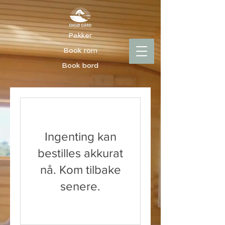
Pakker
Book rom
Book bord
Ingenting kan
bestilles akkurat
nå. Kom tilbake
senere.