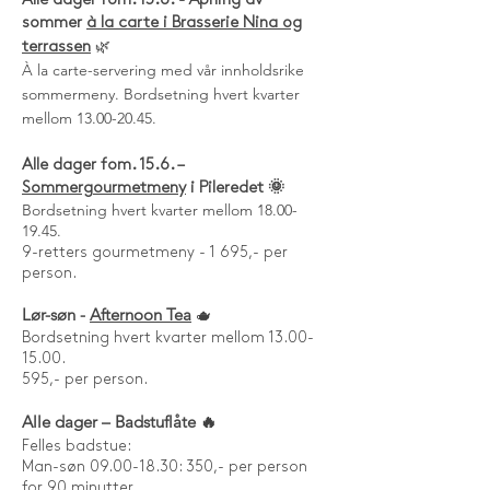
Alle dager fom. 15.6. - Åpning av
sommer
à la carte i Brasserie Nina og
🌿
terrassen
À la carte-servering med vår innholdsrike
sommermeny. Bordsetning hvert kvarter
mellom
13.00-20.45
.
Alle dager fom. 15.6. –
Sommergourmetmeny
i Pileredet 🌞
Bordsetning hvert kvarter mellom
18.00-
19.45
.
9-retters gourmetmeny - 1 695,- per
person.
Lør-søn -
Afternoon Tea
🫖
Bordsetning hvert kvarter mellom 13.00-
15.00.
595,- per person.
Alle dager – Badstuflåte 🔥
Felles badstue:
Man-søn 09.00-18.30: 350,- per person
for 90 minutter.