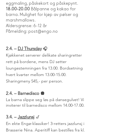
eggmaling, påskekort og påskepynt.
18.00-20.00
Bålpanne og kakao for
barna. Mulighet for kjøp av pølser og
marshmallows.
Aldersgrense: 6-12 år
Påmelding:
post@engo.no
2.4. –
DJ Thursday
🎧
Kjøkkenet serverer delikate sharingretter
rett på bordene, mens DJ setter
loungestemningen fra 13.00. Bordsetning
hvert kvarter mellom 13.00-15.00.
Sharingmeny 545,- per person.
2.4. – Barnedisco 🪩
La barna slippe seg løs på dansegulvet! Vi
inviterer til barnedisco mellom
14.00-17.00
.
3.4. –
Jazzlunsj
🎷
En ekte Engø-klassiker! 3-retters jazzlunsj i
Brasserie Nina. Aperitiff kan bestilles fra kl.