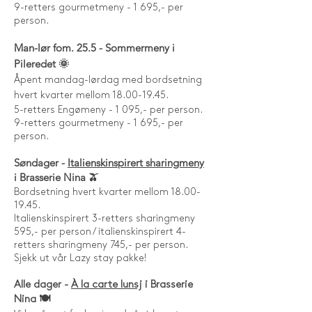
9-retters gourmetmeny - 1 695,- per
person.
Man-lør fom. 25.5
- Sommermeny i
Pileredet
🌞
Åpent mandag-lørdag med bordsetning
hvert kvarter mellom
18.00-19.45
.
5-retters Engømeny - 1 095,- per person.
9-retters gourmetmeny - 1 695,- per
person.
Søndager -
Italienskinspirert sharingmeny
i Brasserie Nina 🫒
Bordsetning hvert kvarter mellom
18.00-
19.45
.
Italienskinspirert 3-retters sharingmeny
595,- per person / italienskinspirert 4-
retters sharingmeny 745,- per person.
Sjekk ut vår Lazy stay pakke!
Alle dager -
À la carte lunsj
i Brasserie
Nina 🍽️