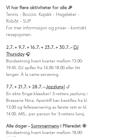
Vi har flere aktiviteter for alle 🎉
Tennis - Boccia- Kajakk - Hageleker -
Robåt - SUP
For mer informasjon og priser - kontakt
resepsjonen.
2.7. + 9.7. + 16.7. + 23.7. + 30.7. –
DJ
🎧
Thursday
Bordsetning hvert kvarter mellom 13.00-
19.45. DJ spiller fra 14.00-18.00 eller litt
lenger. À la carte-servering.
🎷
7.7. + 21.7. + 28.7. –
Jazzlunsj
En ekte Engø-klassiker! 3-retters jazzlunsj i
Brasserie Nina. Aperitiff kan bestilles fra kl.
13.00 og fellesservering av første rett er kl.
14.00.
645,- per person for 3-retters lunsj.
Alle dager –
Sommermeny
i
Pileredet 🌞
Bordsetning hvert kvarter mellom
18.00-