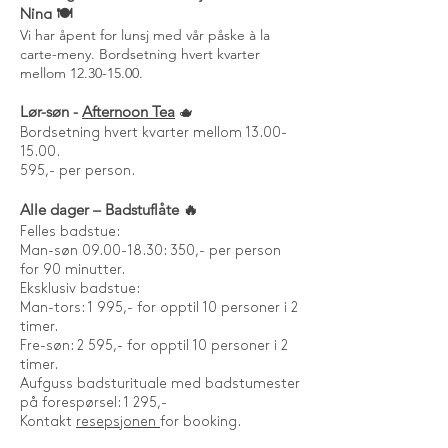
Nina 🍽️
Vi har åpent for lunsj med vår påske à la
carte-meny. Bordsetning hvert kvarter
mellom
12.30-15.00
.
Lør-søn -
Afternoon Tea
🫖
Bordsetning hvert kvarter mellom 13.00-
15.00.
595,- per person.
Alle dager – Badstuflåte 🔥
Felles badstue:
Man-søn 09.00-18.30: 350,- per person
for 90 minutter.
Eksklusiv badstue:
Man-tors: 1 995,- for opptil 10 personer i 2
timer.
Fre-søn: 2 595,- for opptil 10 personer i 2
timer.
Aufguss badsturituale med badstumester
på forespørsel: 1 295,-
Kontakt
resepsjonen
for booking.