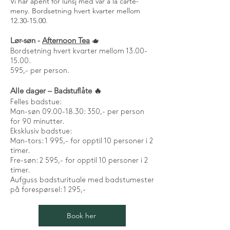
Vi har åpent for lunsj med vår à la carte-
meny. Bordsetning hvert kvarter mellom
12.30-15.00
.
Lør-søn -
Afternoon Tea
🫖
Bordsetning hvert kvarter mellom 13.00-
15.00.
595,- per person.
Alle dager – Badstuflåte 🔥
Felles badstue:
Man-søn 09.00-18.30: 350,- per person
for 90 minutter.
Eksklusiv badstue:
Man-tors: 1 995,- for opptil 10 personer i 2
timer.
Fre-søn: 2 595,- for opptil 10 personer i 2
timer.
Aufguss badsturituale med badstumester
på forespørsel: 1 295,-
Book her