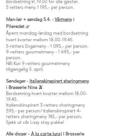
Bordsetning kl. 19.00 for alle gjester.
5 retters meny. 1 195,- per person.
Man-lør + søndag 5.4. -
Vårmeny
i
Pileredet
🌿
Åpent mandag-lørdag med bordsetning
hvert kvarter mellom 18.00-19.45.
5-retters Engømeny - 1 095,- per person.
9-retters gourmetmeny - 1 695,- per
person.
NB: Kun 9-retters gourmetmeny
tilgjengelig 5. april.
Søndager -
Italienskinspirert sharingmeny
i Brasserie Nina 🫒
Bordsetning hvert kvarter mellom
18.00-
19.45
.
Italienskinspirert 3-retters sharingmeny
595,- per person / italienskinspirert 4-
retters sharingmeny 745,- per person.
Sjekk ut vår Lazy stay pakke!
Alle dager -
À la carte lunsj
i Brasserie