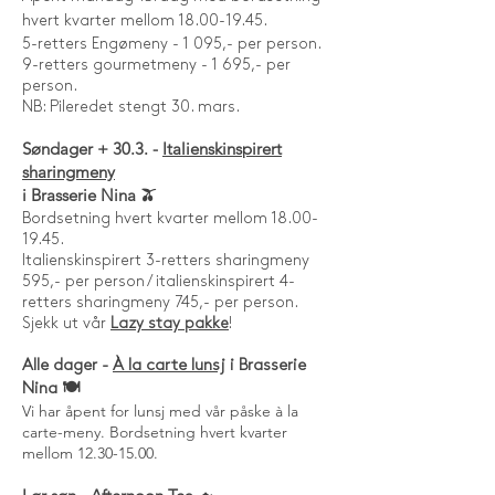
hvert kvarter mellom 18.00-19.45.
5-retters Engømeny - 1 095,- per person.
9-retters gourmetmeny - 1 695,- per
person.
NB: Pileredet stengt 30. mars.
Søndager + 30.3. -
Italienskinspirert
sharingmeny
i Brasserie Nina 🫒
Bordsetning hvert kvarter mellom
18.00-
19.45
.
Italienskinspirert 3-retters sharingmeny
595,- per person / italienskinspirert 4-
retters sharingmeny 745,- per person.
Sjekk ut vår
Lazy stay pakke
!
Alle dager -
À la carte lunsj
i Brasserie
Nina 🍽️
Vi har åpent for lunsj med vår påske à la
carte-meny. Bordsetning hvert kvarter
mellom
12.30-15.00
.