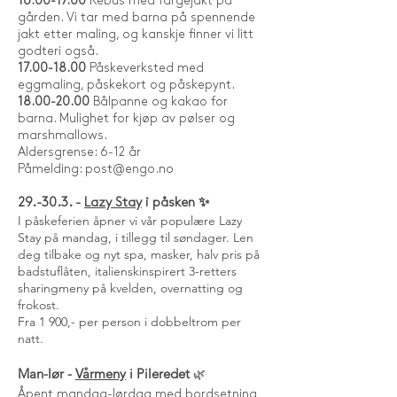
16.00-17.00
Rebus med fargejakt på
gården. Vi tar med barna på spennende
jakt etter maling, og kanskje finner vi litt
godteri også.
17.00-18.00
Påskeverksted med
eggmaling, påskekort og påskepynt.
18.00-20.00
Bålpanne og kakao for
barna. Mulighet for kjøp av pølser og
marshmallows.
Aldersgrense: 6-12 år
Påmelding:
post@engo.no
29.-30.3. -
Lazy Stay
i påsken ✨
I påskeferien åpner vi vår populære Lazy
Stay på mandag, i tillegg til søndager. Len
deg tilbake og nyt spa, masker, halv pris på
badstuflåten, italienskinspirert 3-retters
sharingmeny på kvelden, overnatting og
frokost.
Fra 1 900,- per person i dobbeltrom per
natt.
Man-lør -
Vårmeny
i Pileredet
🌿
Åpent mandag-lørdag med bordsetning