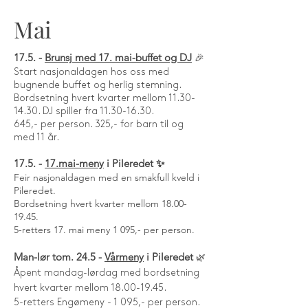
Mai
17.5. -
Brunsj med 17. mai-buffet og DJ
🎉
Start nasjonaldagen hos oss med
bugnende buffet og herlig stemning.
Bordsetning hvert kvarter mellom
11.30-
14.30
. DJ spiller fra
11.30-16.30
.
645,- per person. 325,- for barn til og
med 11 år.
17.5. -
17.mai-meny
i Pileredet ✨
Feir nasjonaldagen med en smakfull kveld i
Pileredet.
Bordsetning hvert kvarter mellom 18.00-
19.45.
5-retters 17. mai meny 1 095,- per person.
Man-lør tom. 24.5
-
Vårmeny
i Pileredet
🌿
Åpent mandag-lørdag med bordsetning
hvert kvarter mellom 18.00-19.45.
5-retters Engømeny - 1 095,- per person.