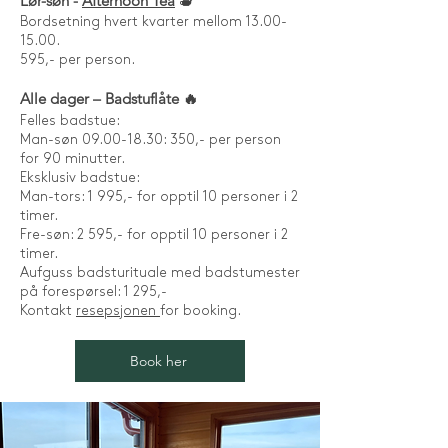
Lør-søn -
Afternoon Tea
🫖
Bordsetning hvert kvarter mellom 13.00-
15.00.
595,- per person.
Alle dager – Badstuflåte 🔥
Felles badstue:
Man-søn 09.00-18.30: 350,- per person
for 90 minutter.
Eksklusiv badstue:
Man-tors: 1 995,- for opptil 10 personer i 2
timer.
Fre-søn: 2 595,- for opptil 10 personer i 2
timer.
Aufguss badsturituale med badstumester
på forespørsel: 1 295,-
Kontakt
resepsjonen
for booking.
Book her