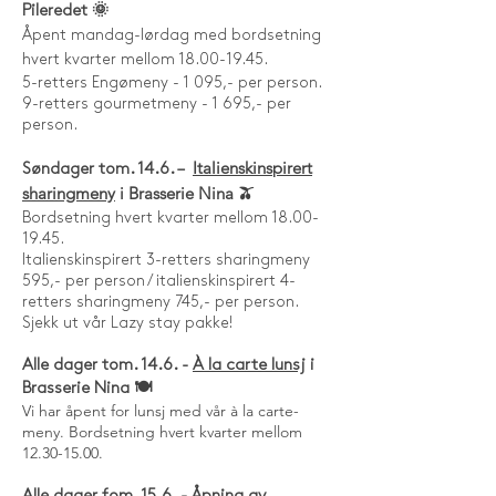
Pileredet 🌞
Åpent mandag-lørdag med bordsetning
hvert kvarter mellom
18.00-19.45
.
5-retters Engømeny - 1 095,- per person.
9-retters gourmetmeny - 1 695,- per
person.
Italienskinspirert
Søndager tom. 14.6. –
sharingmeny
i Brasserie Nina 🫒
Bordsetning hvert kvarter mellom
18.00-
19.45
.
Italienskinspirert 3-retters sharingmeny
595,- per person / italienskinspirert 4-
retters sharingmeny 745,- per person.
Sjekk ut vår Lazy stay pakke!
Alle dager tom. 14.6. -
À la carte lunsj
i
Brasserie Nina 🍽️
Vi har åpent for lunsj med vår à la carte-
meny. Bordsetning hvert kvarter mellom
12.30-15.00
.