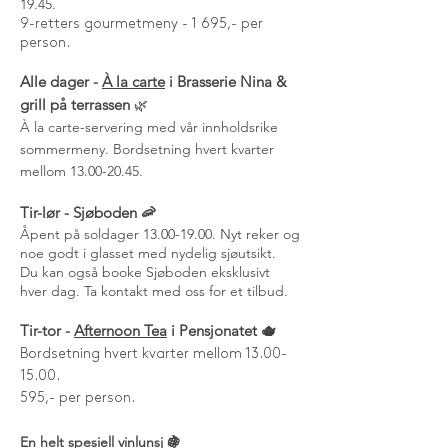
19.45
.
9-retters gourmetmeny - 1 695,- per
person.
Alle dager -
À la carte
i Brasserie Nina &
grill på terrassen
🌿
À la carte-servering med vår innholdsrike
sommermeny. Bordsetning hvert kvarter
mellom
13.00-20.45
.
Tir-lør - Sjøboden 🦐
Åpent på soldager
13.00-19.00
. Nyt reker og
noe godt i glasset med nydelig sjøutsikt.
Du kan også booke Sjøboden eksklusivt
hver dag. Ta kontakt med oss for et tilbud.
Tir-tor -
Afternoon Tea
i Pensjonatet 🫖
Bordsetning hvert kvarter mellom
13.00-
15.00
.
595,- per person.
En helt spesiell
vinlunsj
🍇