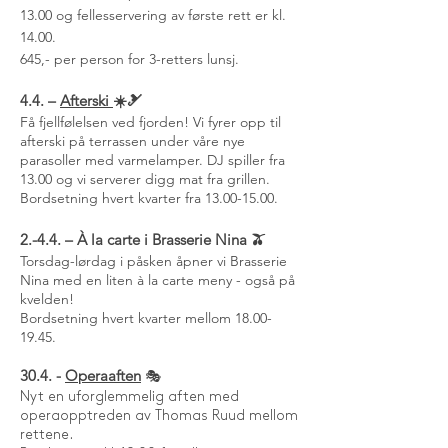
13.00 og fellesservering av første rett er kl.
14.00.
645,- per person for 3-retters lunsj.
4.4. –
Afterski
☀️🎿
Få fjellfølelsen ved fjorden! Vi fyrer opp til
afterski på terrassen under våre nye
parasoller med varmelamper. DJ spiller fra
13.00 og vi serverer digg mat fra grillen.
Bordsetning hvert kvarter fra
13.00-15.00
.
2.-4.4. – À la carte i Brasserie Nina 🫒
Torsdag-lørdag i påsken åpner vi Brasserie
Nina med en liten à la carte meny - også på
kvelden!
Bordsetning hvert kvarter mellom 18.00-
19.45.
30.4. -
Operaaften
🎭
Nyt en uforglemmelig aften med
operaopptreden av Thomas Ruud mellom
rettene.