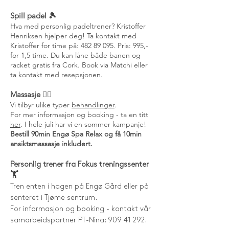
Spill padel 🎾
Hva med personlig padeltrener? Kristoffer
Henriksen hjelper deg! Ta kontakt med
Kristoffer for time på:
482 89 095
. Pris: 995,-
for 1,5 time. Du kan låne både banen og
racket gratis fra Cork. Book via Matchi eller
ta kontakt med resepsjonen.
Massasje 💆‍♀️
Vi tilbyr ulike typer
behandlinger
.
For mer informasjon og booking - ta en titt
her
. I hele juli har vi en sommer kampanje!
Bestill 90min Engø Spa Relax og få 10min
ansiktsmassasje inkludert.
Personlig trener fra Fokus treningssenter
🏋️
Tren enten i hagen på Engø Gård eller på
senteret i Tjøme sentrum.
For informasjon og booking - kontakt vår
samarbeidspartner PT-Nina: 909 41 292.