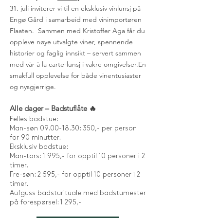
31. juli inviterer vi til en eksklusiv vinlunsj på
Engø Gård i samarbeid med vinimportøren
Flaaten.
Sammen med Kristoffer Aga får du
oppleve nøye utvalgte viner, spennende
historier og faglig innsikt – servert sammen
med vår à la carte-lunsj i vakre omgivelser.
En
smakfull opplevelse for både vinentusiaster
og nysgjerrige.
Alle dager – Badstuflåte 🔥
Felles badstue:
Man-søn 09.00-18.30: 350,- per person
for 90 minutter.
Eksklusiv badstue:
Man-tors: 1 995,- for opptil 10 personer i 2
timer.
Fre-søn: 2 595,- for opptil 10 personer i 2
timer.
Aufguss badsturituale med badstumester
på forespørsel: 1 295,-