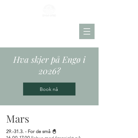
Pakker
Book rom
Book bord
Hva skjer på Engø i
2026?
Book nå
Mars
29.-31.3. -
For de små 🐣