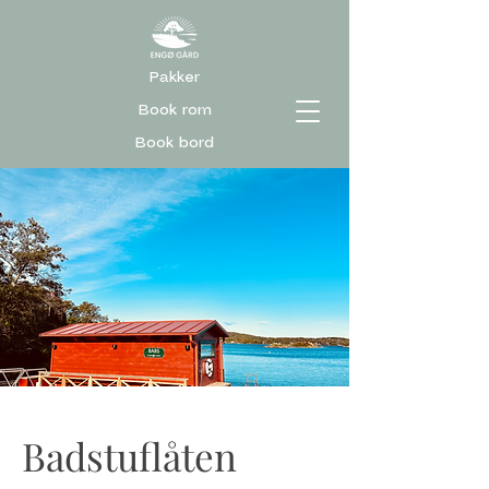
Pakker
Book rom
Book bord
Badstuflåten