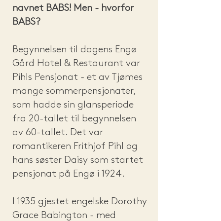
navnet BABS! Men - hvorfor
BABS?
Begynnelsen til dagens Engø
Gård Hotel & Restaurant var
Pihls Pensjonat - et av Tjømes
mange sommerpensjonater,
som hadde sin glansperiode
fra 20-tallet til begynnelsen
av 60-tallet. Det var
romantikeren Frithjof Pihl og
hans søster Daisy som startet
pensjonat på Engø i 1924.
I 1935 gjestet engelske Dorothy
Grace Babington - med