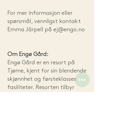
For mer informasjon eller
spørsmål, vennligst kontakt
Emma Järpell på
ej@engo.no
Om Engø Gård:
Engø Gård er en resort på
Tjøme, kjent for sin blendende
skjønnhet og førsteklasses
fasiliteter. Resorten tilbyr
unike overnattingsmuligheter,
førsteklasses spisesteder og en
rekke aktiviteter for gjester
som ønsker å oppleve det
beste av det norske